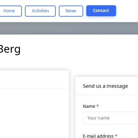
Contact
Home
Activities
News
Berg
Send us a message
Name
*
E-mail address
*